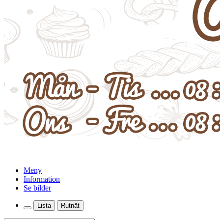
Meny
Information
Se bilder
Lista
Rutnät