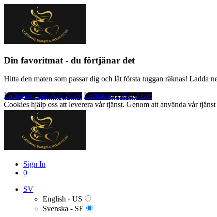
Din favoritmat - du förtjänar det
Hitta den maten som passar dig och låt första tuggan räknas! Ladda n
Ladda ner från App Store
Ladda ner i Play Store
Cookies hjälp oss att leverera vår tjänst. Genom att använda vår tjä
Sign In
0
SV
English - US
Svenska - SE